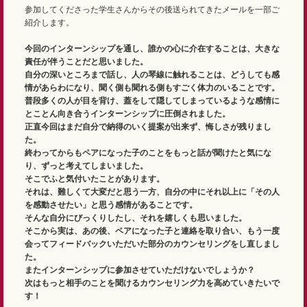
参加してくださった学生さんからその後送られてきたメールを一部ご
紹介します。
今回のインターンシップを通し、誰かの心に介在することは、大きな
責任が伴うことだと思いました。
自分の深いところまで話し、人の琴線に触れることは、どうしても感
情があらわになり、聞く側も聞れる側もすごく体力のいることです。
普段多くの人が目を背け、蓋をして隠してしまっているような感情に
とことん向き合うインターンシップに圧倒されました。
正直今回はまだ自分で納得のいく提案が出来ず、悔しさが残りまし
た。
終わってからもペアになった子のことをもっと話が聞けたと気にな
り、ずっと考えてしまいました。
そこでふと気付いたことがあります。
それは、難しくて大変だと思う一方、自分の中にそれ以上に「その人
を感動させたい」と思う感情があることです。
そんな自分にびっくりしたし、それを嬉しくも思いました。
そこから実は、あの後、ペアになった子と連絡を取り合い、もう一度
会ってフィードバックいただいた部分のカウンセリングをし直しまし
た。
またインターンシップに参加させていただけないでしょうか？
次はもっと相手のことを聞けるカウンセリング力を高めていきたいで
す！