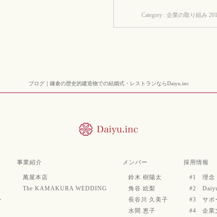
Category : 企業の取り組み
201
ブログ｜鎌倉の歴史的建造物での結婚式・レストランならDaiyu.inc
事業紹介
メンバー
採用情報
萬屋本店
鈴木 樹陽太
#1 理
The KAMAKURA WEDDING
角谷 絵梨
#2 Da
か
長谷川 久美子
#3 サ
水間 恵子
#4 企