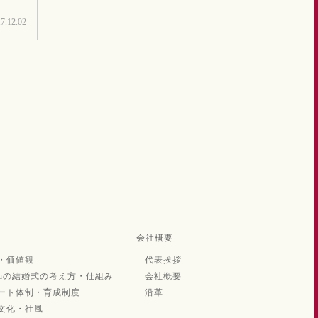
7.12.02
会社概要
念・価値観
代表挨拶
iyuの結婚式の考え方・仕組み
会社概要
ポート体制・育成制度
沿革
業文化・社風