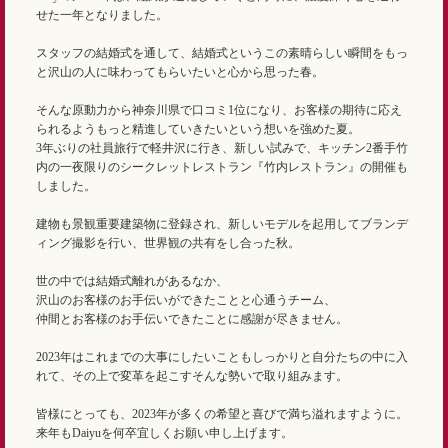
せた一年となりました。
スタッフの結婚式を通して、結婚式というこの素晴らしい瞬間をもっ
と沢山の人に味わってもらいたいと心から思った春。
そんな原動力から神奈川県で口コミ1位になり、お客様の期待に応え
られるようもっと精進していきたいという想いを強めた夏。
3年ぶりの社員旅行で軽井沢に行き、新しい試みで、キッチン2番手竹
内の一夜限りのシークレットレストラン『竹内レストラン』の開催も
しました。
建物も景観重要建築物に登録され、新しいモデルを起用してブランデ
ィング撮影を行い、世界観の共有をし合った秋。
世の中では結婚式離れがあるなか、
沢山のお客様のお手伝いができたことと心通うチーム、
仲間とお客様のお手伝いできたことに感謝が尽きません。
2023年はこれまでの大事にしたいこともしっかりと自分たちの中に入
れて、その上で変革を起こすそんな勢いで取り組みます。
皆様にとっても、2023年が多くの希望と喜びで満ち溢れますように。
来年もDaiyuを何卒宜しくお願い申し上げます。