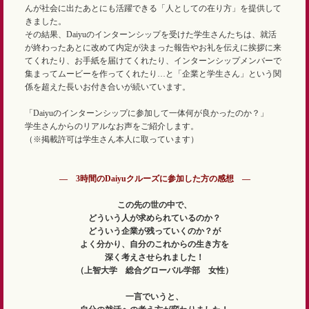
んが社会に出たあとにも活躍できる「人としての在り方」を提供して
きました。
その結果、Daiyuのインターンシップを受けた学生さんたちは、就活
が終わったあとに改めて内定が決まった報告やお礼を伝えに挨拶に来
てくれたり、お手紙を届けてくれたり、インターンシップメンバーで
集まってムービーを作ってくれたり…と「企業と学生さん」という関
係を超えた長いお付き合いが続いています。
「Daiyuのインターンシップに参加して一体何が良かったのか？」
学生さんからのリアルなお声をご紹介します。
（※掲載許可は学生さん本人に取っています）
― 3時間のDaiyuクルーズに参加した方の感想 ―
この先の世の中で、
どういう人が求められているのか？
どういう企業が残っていくのか？が
よく分かり、自分のこれからの生き方を
深く考えさせられました！
（上智大学 総合グローバル学部 女性）
一言でいうと、