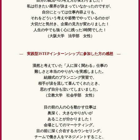
自分の就活への考え方が変わりました！
私は行きたい業界が決まっていなかったのですが、
自分にとっては仕事内容よりも、
それをどういう考えや姿勢でやっているのかが
大切だと気付き、企業の見方が変わりました！
人生の中でも強く心に残った3時間でした！
（大阪大学 法学部 女性）
― 実践型3STEPインターンシップに参加した方の感想 ―
漠然と考えていた「人に深く関わる」仕事の
難しさと本当のやりがいを実感しました。
結婚式のプランニング実習で、
相手が涙を流して喜んでくれたとき、
思わず自分も泣いてしまいました。
（立教大学 社会学部 女性）
目の前の人の心を動かす仕事は
奥深く、大きなやりがいが
あることが分かりました！
会場としてのマーケティング、
目の前に深く介在するカウンセリング、
チームで働き人をマネジメントすること、