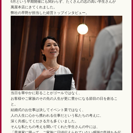
6月という早期開催にも関わらず、たくさんの志の高い学生さんが
萬屋本店にきてくれました。
弊社の早野が担当した経営トップインタビュー。
当日を華やかに彩ることがゴールではなく、
お客様やご家族のその先の人生が更に豊かになる節目の日を創るこ
と。
結婚式のお仕事は決してイベント業ではなく、
人の人生に心から携われる仕事だという私たちの考えに、
深く共感してくださる方も多くいました。
そんな私たちの考えを聞いてくれた学生さんの中には、
「早速家に帰って、ご家族に日頃伝えられていない感謝の気持ちを伝