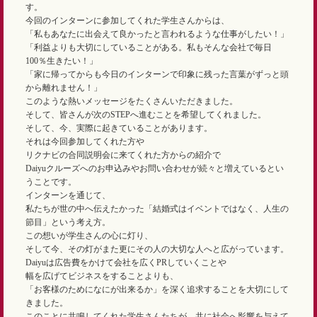
す。
今回のインターンに参加してくれた学生さんからは、
「私もあなたに出会えて良かったと言われるような仕事がしたい！」
「利益よりも大切にしていることがある。私もそんな会社で毎日
100％生きたい！」
「家に帰ってからも今日のインターンで印象に残った言葉がずっと頭
から離れません！」
このような熱いメッセージをたくさんいただきました。
そして、皆さんが次のSTEPへ進むことを希望してくれました。
そして、今、実際に起きていることがあります。
それは今回参加してくれた方や
リクナビの合同説明会に来てくれた方からの紹介で
Daiyuクルーズへのお申込みやお問い合わせが続々と増えているとい
うことです。
インターンを通じて、
私たちが世の中へ伝えたかった「結婚式はイベントではなく、人生の
節目」という考え方。
この想いが学生さんの心に灯り、
そして今、その灯がまた更にその人の大切な人へと広がっています。
Daiyuは広告費をかけて会社を広くPRしていくことや
幅を広げてビジネスをすることよりも、
「お客様のためになにが出来るか」を深く追求することを大切にして
きました。
このことに共鳴してくれた学生さんたちが、共に社会へ影響を与えて